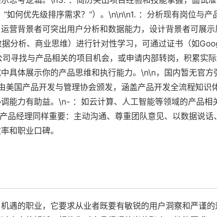
示思考逻辑。\n3. ：简历突出项目经验和技能掌握，面试
“如何优先级排序需求？”）。\n\n\n1. ：分析现有岗位
，运营背景者可突出用户分析和数据能力，设计背景者可展示
数据分析、商业思维）进行针对性学习，可通过证书（如Google 
前公司寻找与产品相关的项目机会，或申请内部转岗，积累实际经验
中具体展示你的产品思维和执行能力。\n\n，国内暂无官
y：\n- ：由美国产品开发与管理协会颁发，涵盖产品开发全流程知识
调能力有助益。\n- ：如云计算、人工智能等领域的产品相
仪对产品经理同样重要：主动沟通、尊重团队意见、以数据说
效率和职业口碑。
与机遇的职业，它要求从业者既要有敏锐的用户洞察和严谨的