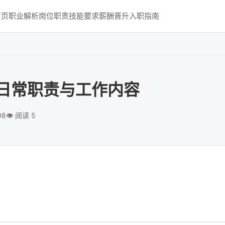
首页
职业解析
岗位职责
技能要求
薪酬晋升
入职指南
日常职责与工作内容
08
👁️ 阅读 5