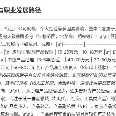
与职业发展路径
域、行业、公司规模、个人经验等多因素影响，整体而言属于
场的大致薪酬参考（年薪范围，含奖金、期权等）：\n\n| 经
（如杭州、成都） |\n|----------|--------------------
--------|\n| 应届生/助理产品经理 | 15-25万元 | 10-18万元
万元 |\n| 中级产品经理（3-5年经验） | 40-70万元 | 30-50
20万元 | 50-80万元 |\n| 产品总监/负责人（8年以上经验） |
业调研和招聘平台公开信息综合估算，实际薪酬可能因公司具
动）及热门领域（如人工智能、金融科技）通常提供更高薪酬
向：\n\n1. ：从助理产品经理起步，逐步晋升为产品经理
家，专注于某一垂直领域（如电商、社交、工具类产品）的深度积
如产品负责人、产品总监、产品副总裁（VP），负责产品
源协调。\n\n3. ：产品经理积累的技能具有较强可迁移性，